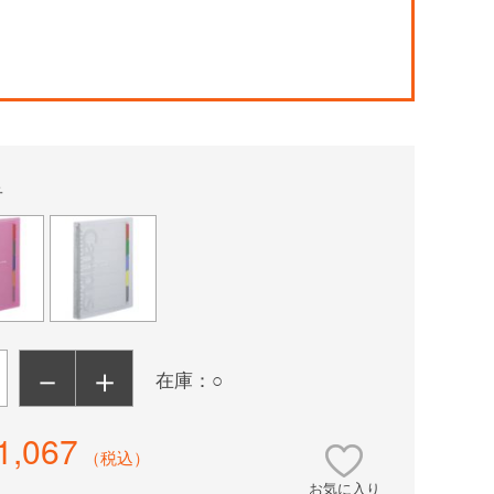
！
青
－
＋
在庫：○
1,067
（税込）
お気に入り