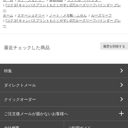
>
[コクヨ] キャンパスプリントもとじやすい2穴ルーズリーフバインダー グレ
ー
ホーム
>
ステーショナリー
>
ノート・メモ帳・ふせん
>
ルーズリーフ
>
[コクヨ] キャンパスプリントもとじやすい2穴ルーズリーフバインダー グレ
ー
履歴を削除する
最近チェックした商品
特集
ダイレクトメール
クイックオーダー
ご注文後メールが届かないお客様へ
会社概要
ご利用ガイド