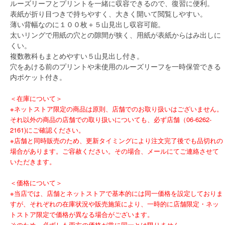
ルーズリーフとプリントを一緒に収容できるので、復習に便利。
表紙が折り目つきで持ちやすく、大きく開いて閲覧しやすい。
薄い背幅なのに１００枚＋５山見出し収容可能。
太いリングで用紙の穴との隙間が狭く、用紙が表紙からはみ出しに
くい。
複数教科もまとめやすい５山見出し付き。
穴をあける前のプリントや未使用のルーズリーフを一時保管できる
内ポケット付き。
＜在庫について＞
※ネットストア限定の商品は原則、店舗でのお取り扱いはございません。
それ以外の商品の店舗での取り扱いについても、必ず店舗（06-6262-
2161)にご確認ください。
※店舗と同時販売のため、更新タイミングにより注文完了後でも品切れの
場合があります。ご容赦ください。その場合、メールにてご連絡させて
いただきます。
＜価格について＞
※当店では、店舗とネットストアで基本的には同一価格を設定しておりま
すが、それぞれの在庫状況や販売施策により、一時的に店舗限定・ネッ
トストア限定で価格が異なる場合がございます。
そのため、必ずしも両方の価格が常に同一とは限りません。