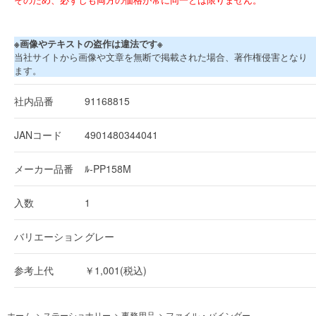
※画像やテキストの盗作は違法です※
当社サイトから画像や文章を無断で掲載された場合、著作権侵害となり
ます。
社内品番
91168815
JANコード
4901480344041
メーカー品番
ﾙ-PP158M
入数
1
バリエーション
グレー
参考上代
￥1,001(税込)
ホーム
>
ステーショナリー
>
事務用品
>
ファイル・バインダー