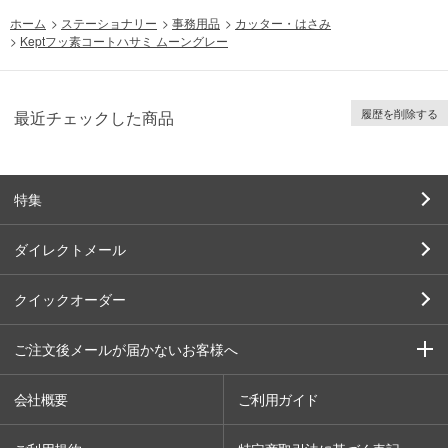
ホーム
>
ステーショナリー
>
事務用品
>
カッター・はさみ
>
Keptフッ素コートハサミ ムーングレー
履歴を削除する
最近チェックした商品
特集
ダイレクトメール
クイックオーダー
ご注文後メールが届かないお客様へ
会社概要
ご利用ガイド