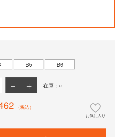
！
6
B5
B6
－
＋
在庫：○
462
（税込）
お気に入り