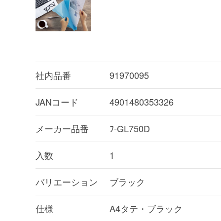
社内品番
91970095
JANコード
4901480353326
メーカー品番
ﾌ-GL750D
入数
1
バリエーション
ブラック
仕様
A4タテ・ブラック