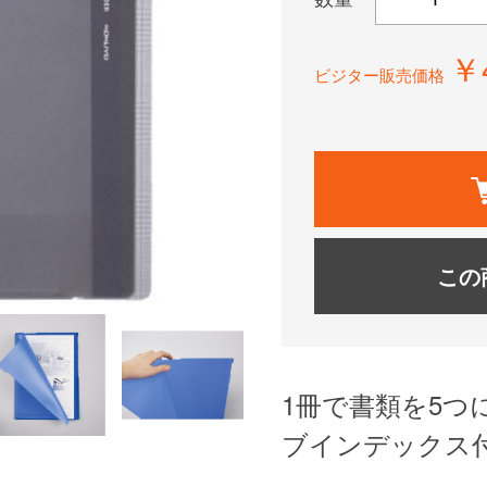
￥
ビジター販売価格
この
1冊で書類を5つ
ブインデックス