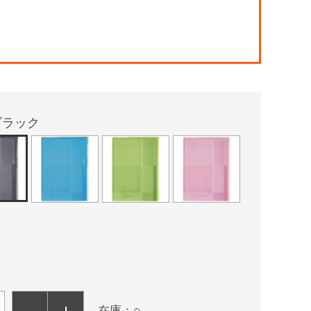
！
ブラック
－
＋
在庫：○