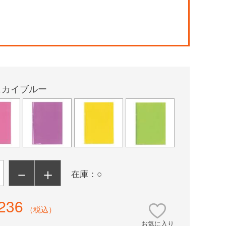
！
スカイブルー
－
＋
在庫：○
236
（税込）
お気に入り