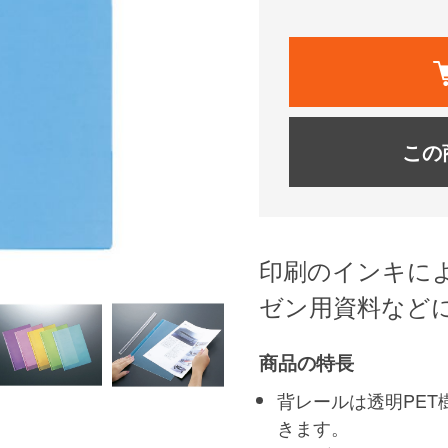
この
印刷のインキに
ゼン用資料など
商品の特長
背レールは透明PE
きます。