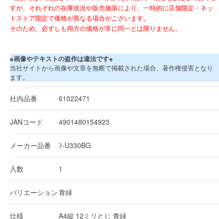
すが、それぞれの在庫状況や販売施策により、一時的に店舗限定・ネッ
トストア限定で価格が異なる場合がございます。
そのため、必ずしも両方の価格が常に同一とは限りません。
※画像やテキストの盗作は違法です※
当社サイトから画像や文章を無断で掲載された場合、著作権侵害となり
ます。
社内品番
61022471
JANコード
4901480154923
メーカー品番
ﾌ-U330BG
入数
1
バリエーション
青緑
仕様
A4縦 12ミリとじ 青緑