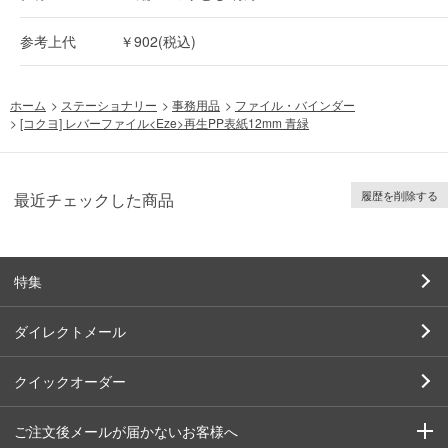
参考上代
￥902(税込)
ホーム
>
ステーショナリー
>
事務用品
>
ファイル・バインダー
>
[コクヨ] レバーファイル<Eze>再生PP表紙12mm 青緑
履歴を削除する
最近チェックした商品
特集
ダイレクトメール
クイックオーダー
ご注文後メールが届かないお客様へ