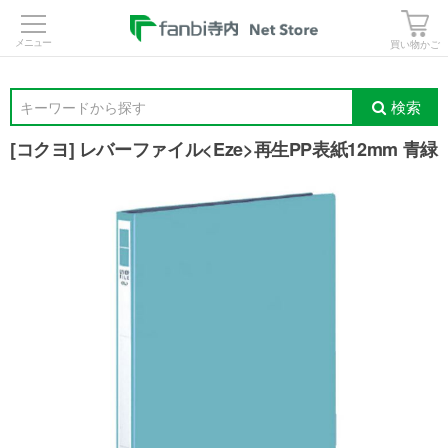
>
買い物かご
検索
キーワードから探す
[コクヨ] レバーファイル<Eze>再生PP表紙12mm 青緑