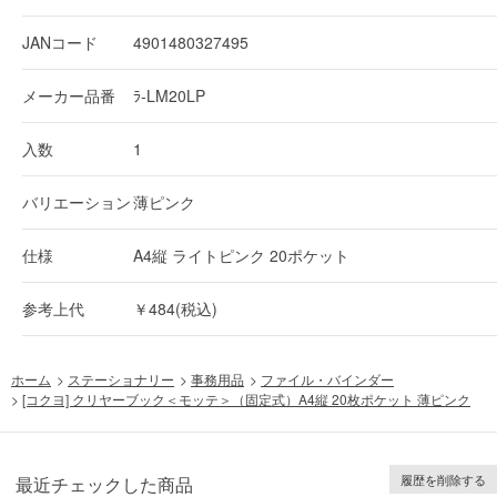
JANコード
4901480327495
メーカー品番
ﾗ-LM20LP
入数
1
バリエーション
薄ピンク
仕様
A4縦 ライトピンク 20ポケット
参考上代
￥484(税込)
ホーム
>
ステーショナリー
>
事務用品
>
ファイル・バインダー
>
[コクヨ] クリヤーブック＜モッテ＞（固定式）A4縦 20枚ポケット 薄ピンク
履歴を削除する
最近チェックした商品