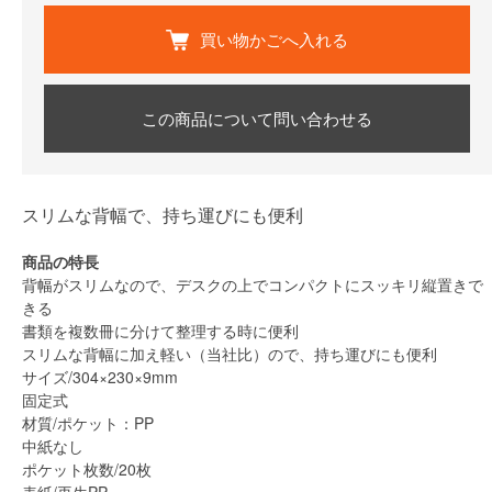
買い物かごへ入れる
この商品について問い合わせる
スリムな背幅で、持ち運びにも便利
商品の特長
背幅がスリムなので、デスクの上でコンパクトにスッキリ縦置きで
きる
書類を複数冊に分けて整理する時に便利
スリムな背幅に加え軽い（当社比）ので、持ち運びにも便利
サイズ/304×230×9mm
固定式
材質/ポケット：PP
中紙なし
ポケット枚数/20枚
表紙/再生PP