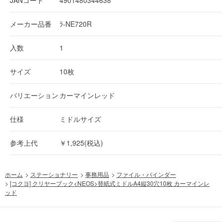
メーカー品番
ﾗ-NE720R
入数
1
サイズ
10枚
バリエーション
カーマインレッド
仕様
ミドルサイズ
参考上代
￥1,925(税込)
ホーム
>
ステーショナリー
>
事務用品
>
ファイル・バインダー
>
[コクヨ] クリヤーブック<NEOS>替紙式ミドルA4縦30穴10枚 カーマインレ
ッド