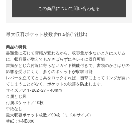
この商品について問い合わせる
最大収容ポケット枚数 約1.5倍(当社比)
商品の特長
書類量に応じて背幅が変わるから、収容量が少ないときはスリム
に、収容量が増えてもかさばらずにキレイに収容可能
書類がとじ穴付近に寄らないガイド機能付きで、書類のかさばりの
影響を受けにくく、多くのポケットが収容可能
レバーを立ててとじ具をロックすれば、衝撃によってリングが開い
てしまうことがなく、ポケットの脱落を防止します。
サイズ／311×262×27～40mm
金属とじ具
付属ポケット／10枚
中紙なし
最大収容ポケット枚数／90枚（ミドルサイズ）
替紙：ﾗ-NE880