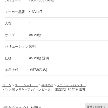
メーカー品番
ﾗ-NV22T
入数
1
サイズ
A5 20枚
バリエーション
透明
仕様
A5 20枚 透明
参考上代
￥572(税込)
ホーム
>
ステーショナリー
>
事務用品
>
ファイル・バインダー
>
[コクヨ] クリヤーブック〈ノビータ〉（固定式）A5 20枚 透明
履歴を削除する
最近チェックした商品