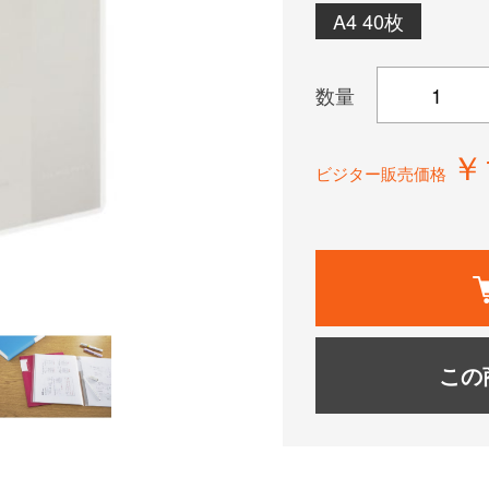
A4 40枚
数量
￥
ビジター販売価格
この