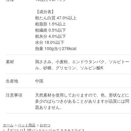
【成分表】
粗たん白質 47.0%以上
粗脂肪 1.5%以上
粗繊維 0.5%以下
粗灰分 4.0%以下
水分 18.0%以下
熱量 100g当り276kcal
素材
鶏ささみ、小麦粉、エンドウタンパク、ソルビトー
ル、砂糖、グリセリン、ソルビン酸K
生産地
中国
注意事項
天然素材を使用しておりますので、色、形状などに
多少のばらつきがあることがありますが品質には問
題ありません。
ホーム
>
ペット用品
>
おやつ
>
【マツヒロ】2Pバンドルシリーズ ささみスライス