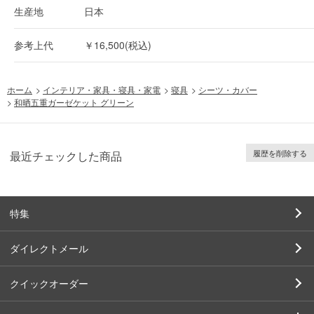
生産地
日本
参考上代
￥16,500(税込)
ホーム
>
インテリア・家具・寝具・家電
>
寝具
>
シーツ・カバー
>
和晒五重ガーゼケット グリーン
履歴を削除する
最近チェックした商品
特集
ダイレクトメール
クイックオーダー