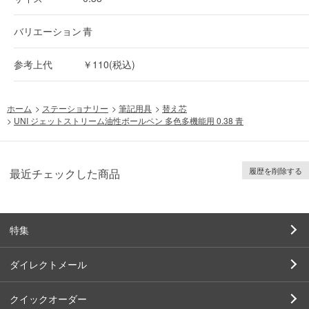
バリエーション
青
参考上代
￥110(税込)
ホーム
>
ステーショナリー
>
筆記用具
>
替え芯
>
UNI ジェットストリーム油性ボールペン 多色多機能用 0.38 青
履歴を削除する
最近チェックした商品
特集
ダイレクトメール
クイックオーダー