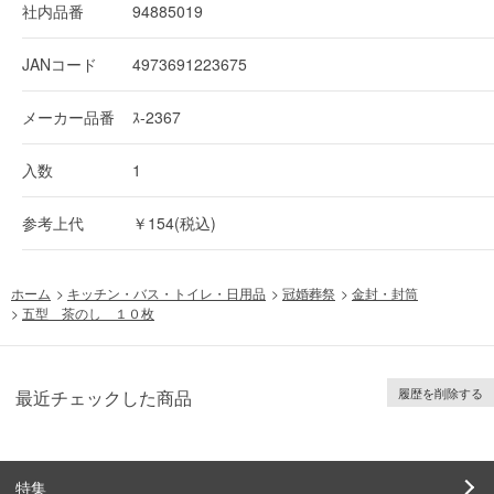
社内品番
94885019
JANコード
4973691223675
メーカー品番
ｽ-2367
入数
1
参考上代
￥154(税込)
ホーム
>
キッチン・バス・トイレ・日用品
>
冠婚葬祭
>
金封・封筒
>
五型 茶のし １０枚
履歴を削除する
最近チェックした商品
特集