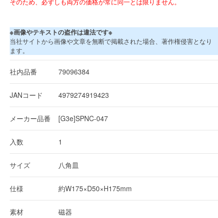
そのため、必ずしも両方の価格が常に同一とは限りません。
※画像やテキストの盗作は違法です※
当社サイトから画像や文章を無断で掲載された場合、著作権侵害となり
ます。
社内品番
79096384
JANコード
4979274919423
メーカー品番
[G3e]SPNC-047
入数
1
サイズ
八角皿
仕様
約W175×D50×H175mm
素材
磁器