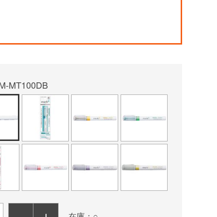
！
MT100DB
－
＋
在庫：○