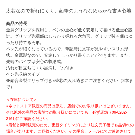
太芯なので折れにくく、鉛筆のようななめらかな書き心地
商品の特長
金属グリップを採用し、ペンの重心が低く安定して書ける低重心設
計。グリップ先端部はしっかり握れる六角形。グリップ後ろ側はゆ
ったり持てる円形。
ペン先が細くなっているので、筆記時に文字が見やすいスリム形
状。金属製なので、安定してしっかり書くことができます。また、
先端のパイプは安心の収納式。
汚れが目立ちにくい黒消しゴム付き
ペン先収納タイプ
亜鉛合金製グリップ付き※替芯の入れ過ぎにご注意ください（3本ま
で）
＜在庫について＞
※ネットストア限定の商品は原則、店舗でのお取り扱いはございません。
それ以外の商品の店舗での取り扱いについても、必ず店舗（06-6262-
2161)にご確認ください。
※店舗と同時販売のため、更新タイミングにより注文完了後でも品切れの
場合があります。ご容赦ください。その場合、メールにてご連絡させて