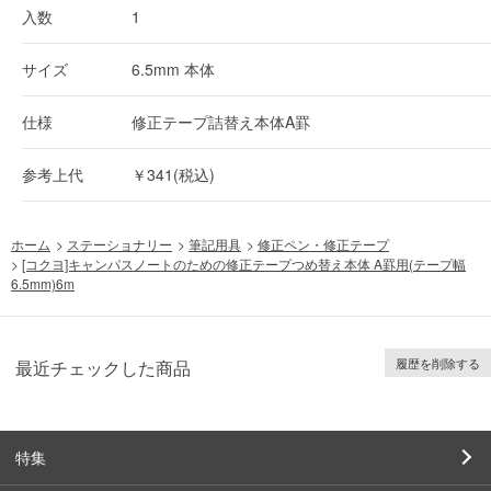
入数
1
サイズ
6.5mm 本体
仕様
修正テープ詰替え本体A罫
参考上代
￥341(税込)
ホーム
>
ステーショナリー
>
筆記用具
>
修正ペン・修正テープ
>
[コクヨ]キャンパスノートのための修正テープつめ替え本体 A罫用(テープ幅
6.5mm)6m
履歴を削除する
最近チェックした商品
特集