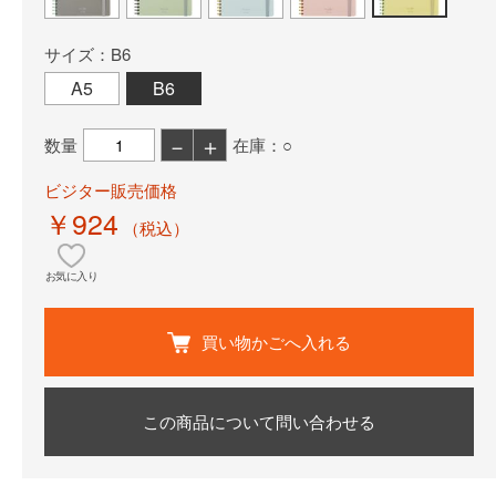
サイズ：B6
A5
B6
－
＋
数量
在庫：○
ビジター販売価格
￥924
（税込）
お気に入り
買い物かごへ入れる
この商品について問い合わせる