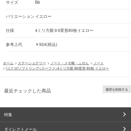
サイズ
B6
バリエーション
イエロー
仕様
4ミリ方眼Ｂ6変形80枚イエロー
参考上代
￥924(税込)
ホーム
>
ステーショナリー
>
ノート・メモ帳・ふせん
>
ノート
>
[コクヨ]ソフトリング<スーファ>4ミリ方眼 B6変形 80枚 イエロー
履歴を削除する
最近チェックした商品
特集
ダイレクトメール