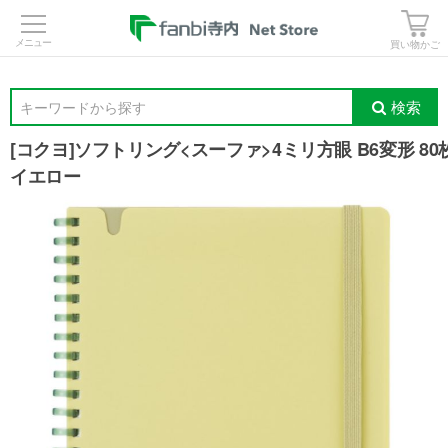
>
買い物かご
検索
キーワードから探す
[コクヨ]ソフトリング<スーファ>4ミリ方眼 B6変形 80
イエロー