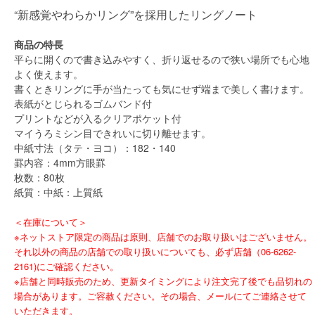
“新感覚やわらかリング”を採用したリングノート
商品の特長
平らに開くので書き込みやすく、折り返せるので狭い場所でも心地
よく使えます。
書くときリングに手が当たっても気にせず端まで美しく書けます。
表紙がとじられるゴムバンド付
プリントなどが入るクリアポケット付
マイうろミシン目できれいに切り離せます。
中紙寸法（タテ・ヨコ）：182・140
罫内容：4mm方眼罫
枚数：80枚
紙質：中紙：上質紙
＜在庫について＞
※ネットストア限定の商品は原則、店舗でのお取り扱いはございません。
それ以外の商品の店舗での取り扱いについても、必ず店舗（06-6262-
2161)にご確認ください。
※店舗と同時販売のため、更新タイミングにより注文完了後でも品切れの
場合があります。ご容赦ください。その場合、メールにてご連絡させて
いただきます。