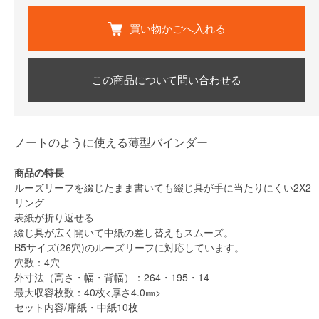
買い物かごへ入れる
この商品について問い合わせる
ノートのように使える薄型バインダー
商品の特長
ルーズリーフを綴じたまま書いても綴じ具が手に当たりにくい2X2
リング
表紙が折り返せる
綴じ具が広く開いて中紙の差し替えもスムーズ。
B5サイズ(26穴)のルーズリーフに対応しています。
穴数：4穴
外寸法（高さ・幅・背幅）：264・195・14
最大収容枚数：40枚<厚さ4.0㎜>
セット内容/扉紙・中紙10枚