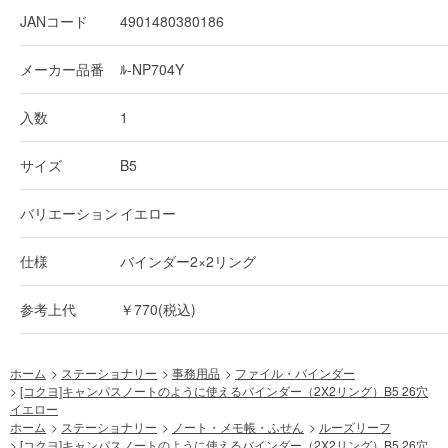
JANコード
4901480380186
メーカー品番
ﾙ-NP704Y
入数
1
サイズ
B5
バリエーション
イエロー
仕様
バインダー2×2リング
参考上代
￥770(税込)
ホーム
>
ステーショナリー
>
事務用品
>
ファイル・バインダー
>
[コクヨ]キャンパスノートのように使えるバインダー（2X2リング）B5 26穴
イエロー
ホーム
>
ステーショナリー
>
ノート・メモ帳・ふせん
>
ルーズリーフ
>
[コクヨ]キャンパスノートのように使えるバインダー（2X2リング）B5 26穴