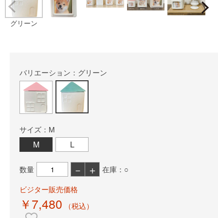
Prev
グリーン
バリエーション：グリーン
サイズ：M
M
L
－
＋
数量
在庫：○
ビジター販売価格
￥7,480
（税込）