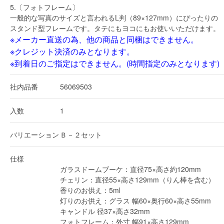
5.〔フォトフレーム〕
一般的な写真のサイズと言われるL判（89×127mm）にぴったりの
スタンド型フレームです。タテにもヨコにもお使いいただけます。
※メーカー直送の為、他の商品と同梱はできません。
※クレジット決済のみとなります。
※到着日のご指定はできません。(時間指定のみとなります)
社内品番
56069503
入数
1
バリエーション
Ｂ－２セット
仕様
ガラスドームブーケ：直径75×高さ約120mm
チェリン：直径55×高さ129mm（りん棒を含む）
香りのお供え：5ml
灯りのお供え：グラス 幅60×奥行60×高さ55mm
キャンドル 径37×高さ32mm
フォトフレーム：外寸 幅91×高さ129mm