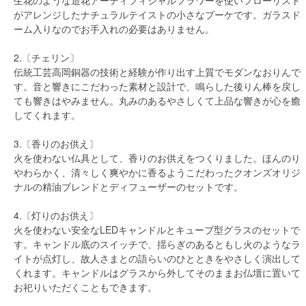
がアレンジしたナチュラルテイストの小さなブーケです。ガラスド
ーム入りなのでお手入れの必要はありません。
2.〔チェリン〕
伝統工芸高岡銅器の技術と経験が作り出す上質でモダンなおりんで
す。音と響きにこだわった素材と設計で、鳴らした後りん棒を戻し
ても響きはやみません。丸みのあるやさしくて上品な響きが心を癒
してくれます。
3.〔香りのお供え〕
火を使わない仏具として、香りのお供えをつくりました。ほんのり
やわらかく、清々しく爽やかに香るようこだわったクオンズオリジ
ナルの精油ブレンドとディフューザーのセットです。
4.〔灯りのお供え〕
火を使わない安全なLEDキャンドルとキューブ型グラスのセットで
す。キャンドル底のスイッチで、揺らぎのあるともし火のようなラ
イトが点灯し、故人さまとの語らいのひとときをやさしく演出して
くれます。キャンドルはグラスから外してそのままお仏壇に置いて
お祀りいただくこともできます。