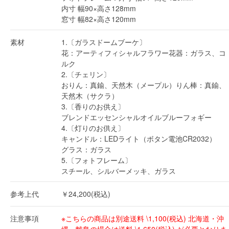
内寸 幅90×高さ128mm
窓寸 幅82×高さ120mm
素材
1.〔ガラスドームブーケ〕
花：アーティフィシャルフラワー花器：ガラス、コ
ルク
2.〔チェリン〕
おりん：真鍮、天然木（メープル）りん棒：真鍮、
天然木（サクラ）
3.〔香りのお供え〕
ブレンドエッセンシャルオイルブルーフォギー
4.〔灯りのお供え〕
キャンドル：LEDライト（ボタン電池CR2032）
グラス：ガラス
5.〔フォトフレーム〕
スチール、シルバーメッキ、ガラス
参考上代
￥24,200(税込)
注意事項
※こちらの商品は別途送料 \1,100(税込) 北海道・沖
縄・離島の場合は送料 \1,650(税込) が必要となりま