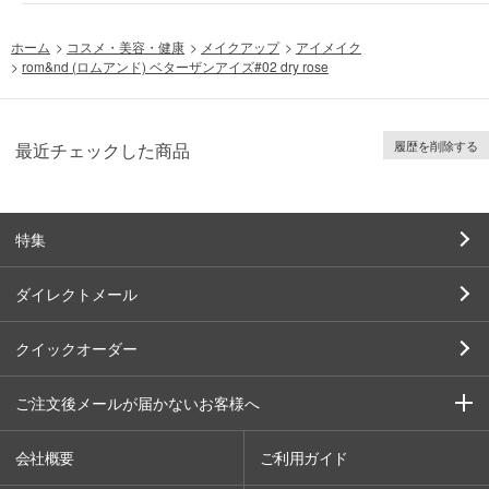
ホーム
>
コスメ・美容・健康
>
メイクアップ
>
アイメイク
>
rom&nd (ロムアンド) ベターザンアイズ#02 dry rose
履歴を削除する
最近チェックした商品
特集
ダイレクトメール
クイックオーダー
ご注文後メールが届かないお客様へ
会社概要
ご利用ガイド