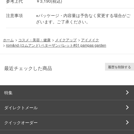
参考上代
￥3,190(税込)
注意事項
※パッケージ・内容量は予告なく変更する場合がご
ざいます。ご了承ください。
ホーム
>
コスメ・美容・健康
>
メイクアップ
>
アイメイク
>
rom&nd (ロムアンド) ベターザンパレット#01 pampas garden
履歴を削除する
最近チェックした商品
特集
ダイレクトメール
クイックオーダー