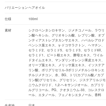
バリエーション
ヘアオイル
仕様
100ml
素材
シクロペンタシロキサン、ジメチコノール、ラウリ
ン酸ヘキシル、グリオキシル酸、レブリン酸、オプ
ンティアストレブタカンサエキス、ハベルレアロド
ベンシス葉エキス、γ-ドコサラクトン、ヘマチン、
セラミド2、セラミド5、セラミド3、セラミド6II、
セラミド1、ビート根エキス、酵母エキス、ワイル
ドタイムエキス、マンダリンオレンジ果皮エキス、
オリーブ葉エキス、メリッサ葉エキス、イソステア
リン酸、ポリグリセリル-3ポリジメチルシロキシエ
チルジメチコン、水、BG、トリ(カプリル酸／カプ
リン酸)グリセリル、グリセリン、ジステアリルジモ
ニウムクロリド、1,2-ヘキサンジオール、カプリリ
ルグリコール、PG、クオタニウム-33、コレステロ
ール、エタノール、フェノキシエタノール、香料
生産地
日本