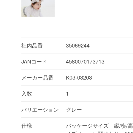
社内品番
35069244
JANコード
4580070173713
メーカー品番
K03-03203
入数
1
バリエーション
グレー
仕様
パッケージサイズ 縦/横/高さ