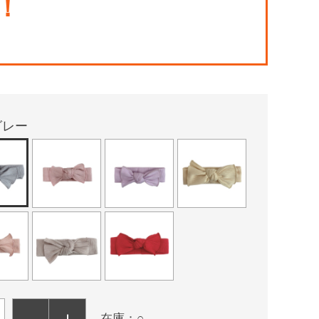
！
グレー
－
＋
在庫：○