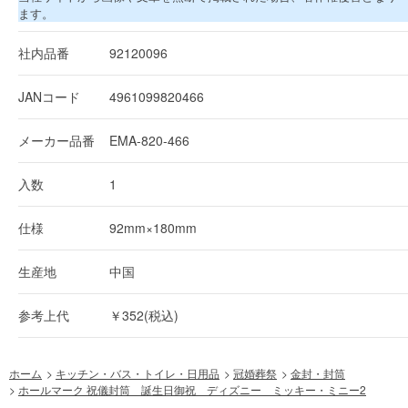
ます。
社内品番
92120096
JANコード
4961099820466
メーカー品番
EMA-820-466
入数
1
仕様
92mm×180mm
生産地
中国
参考上代
￥352(税込)
ホーム
>
キッチン・バス・トイレ・日用品
>
冠婚葬祭
>
金封・封筒
>
ホールマーク 祝儀封筒 誕生日御祝 ディズニー ミッキー・ミニー2