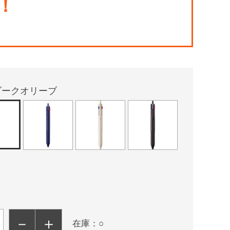
！
ダークオリーブ
－
＋
在庫：○