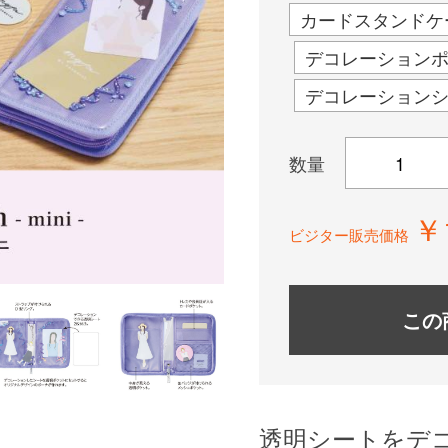
カードスタンドケ
デコレーション
デコレーション
数量
￥
ビジター販売価格
この
透明シートをデ