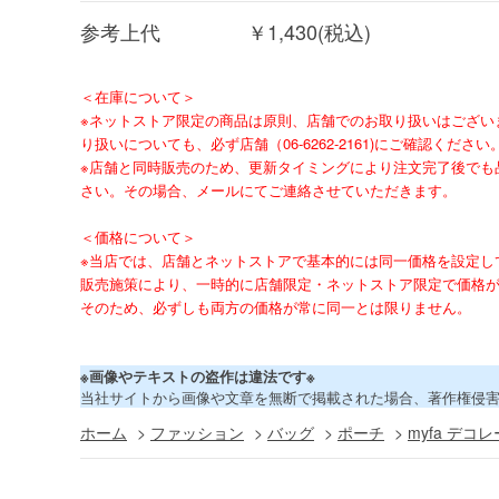
参考上代
￥1,430(税込)
＜在庫について＞
※ネットストア限定の商品は原則、店舗でのお取り扱いはござい
り扱いについても、必ず店舗（06-6262-2161)にご確認ください
※店舗と同時販売のため、更新タイミングにより注文完了後でも
さい。その場合、メールにてご連絡させていただきます。
＜価格について＞
※当店では、店舗とネットストアで基本的には同一価格を設定し
販売施策により、一時的に店舗限定・ネットストア限定で価格
そのため、必ずしも両方の価格が常に同一とは限りません。
※画像やテキストの盗作は違法です※
当社サイトから画像や文章を無断で掲載された場合、著作権侵
ホーム
>
ファッション
>
バッグ
>
ポーチ
>
myfa デ