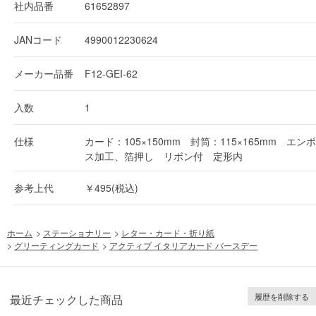
社内品番
61652897
JANコード
4990012230624
メーカー品番
F12-GEI-62
入数
1
仕様
カード：105×150mm 封筒：115×165mm エンボ
ス加工、箔押し リボン付 定形内
参考上代
￥495(税込)
ホーム
>
ステーショナリー
>
レター・カード・折り紙
>
グリーティングカード
>
アクティブ イタリアカード バースデー
履歴を削除する
最近チェックした商品