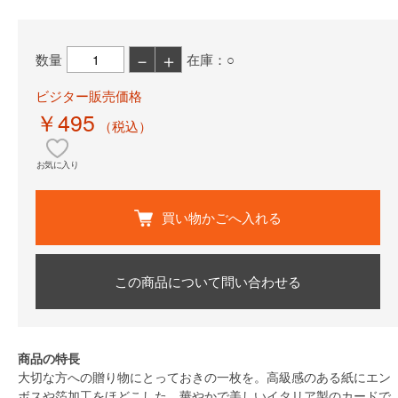
－
＋
数量
在庫：○
ビジター販売価格
￥495
（税込）
お気に入り
買い物かごへ入れる
この商品について問い合わせる
商品の特長
大切な方への贈り物にとっておきの一枚を。高級感のある紙にエン
ボスや箔加工をほどこした、華やかで美しいイタリア製のカードで