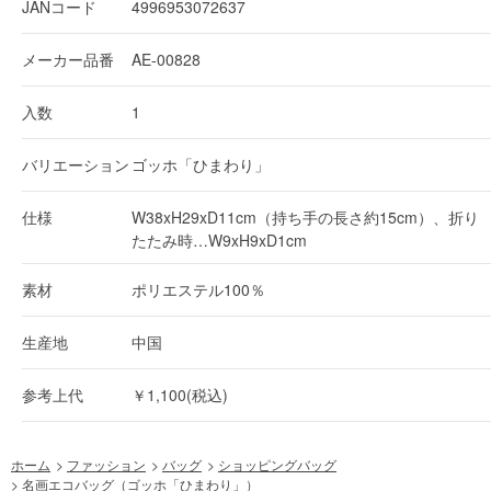
JANコード
4996953072637
メーカー品番
AE-00828
入数
1
バリエーション
ゴッホ「ひまわり」
仕様
W38xH29xD11cm（持ち手の長さ約15cm）、折り
たたみ時…W9xH9xD1cm
素材
ポリエステル100％
生産地
中国
参考上代
￥1,100(税込)
ホーム
>
ファッション
>
バッグ
>
ショッピングバッグ
>
名画エコバッグ（ゴッホ「ひまわり」）