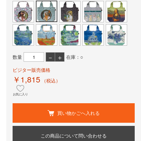
－
＋
数量
在庫：○
ビジター販売価格
￥1,815
（税込）
お気に入り
買い物かごへ入れる
この商品について問い合わせる