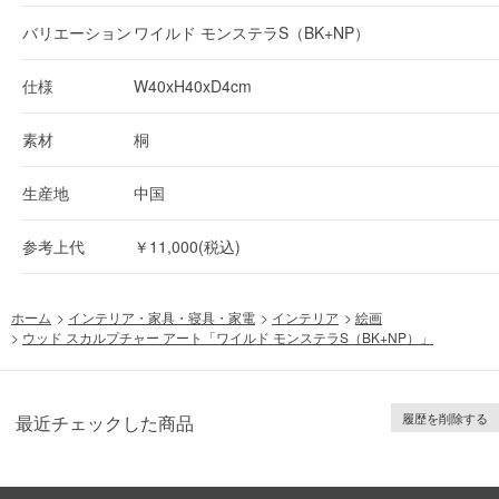
バリエーション
ワイルド モンステラS（BK+NP）
仕様
W40xH40xD4cm
素材
桐
生産地
中国
参考上代
￥11,000(税込)
ホーム
>
インテリア・家具・寝具・家電
>
インテリア
>
絵画
>
ウッド スカルプチャー アート「ワイルド モンステラS（BK+NP）」
履歴を削除する
最近チェックした商品