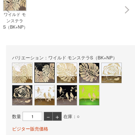
Prev
ワイルド モ
ンステラ
S（BK+NP）
バリエーション：ワイルド モンステラS（BK+NP）
－
＋
数量
在庫：○
ビジター販売価格