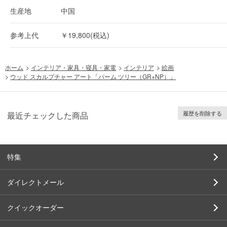
生産地
中国
参考上代
￥19,800(税込)
ホーム
>
インテリア・家具・寝具・家電
>
インテリア
>
絵画
>
ウッド スカルプチャー アート「パーム ツリー（GR+NP）」
履歴を削除する
最近チェックした商品
特集
ダイレクトメール
クイックオーダー