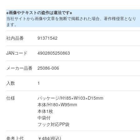
※画像やテキストの盗作は違法です※
当社サイトから画像や文章を無断で掲載された場合、著作権侵害となり
ます。
社内品番
91371542
JANコード
4902805250863
メーカー品番
25086-006
入数
1
仕様
パッケージ/H185×W103×D15mm
本体/H180×W95mm
本体1枚
中袋付
フック対応PP袋
参考上代
￥484(税込)