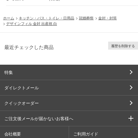
ホーム
>
キッチン・バス・トイレ・日用品
>
冠婚葬祭
>
金封・封筒
>
デザインフィル 金封 出産祝 白
履歴を削除する
最近チェックした商品
特集
ダイレクトメール
クイックオーダー
ご注文後メールが届かないお客様へ
会社概要
ご利用ガイド