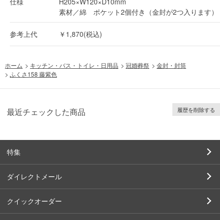
仕様
H205×W120×D10mm
素材／綿 ポケット2個付き（金封が2つ入ります）
参考上代
￥1,870(税込)
ホーム
>
キッチン・バス・トイレ・日用品
>
冠婚葬祭
>
金封・封筒
>
ふくさ158 藤紫色
履歴を削除する
最近チェックした商品
特集
ダイレクトメール
クイックオーダー