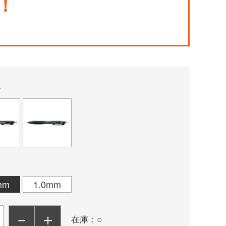
！
青
mm
1.0mm
－
＋
在庫：○