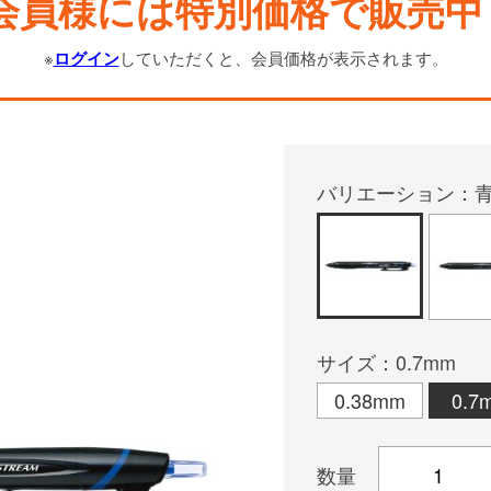
会員様には特別価格で販売中
※
ログイン
していただくと、会員価格が表示されます。
バリエーション：
サイズ：0.7mm
0.38mm
0.7
数量