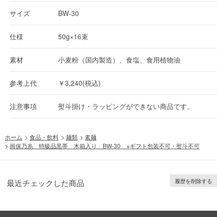
サイズ
BW-30
仕様
50g×16束
素材
小麦粉（国内製造）、食塩、食用植物油
参考上代
￥3,240(税込)
注意事項
熨斗掛け・ラッピングができない商品です。
ホーム
>
食品・飲料
>
麺類
>
素麺
>
揖保乃糸 特級品黒帯 木箱入り BW-30 ※ギフト包装不可・熨斗不可
履歴を削除する
最近チェックした商品