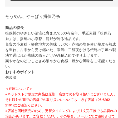
そうめん、やっぱり揖保乃糸
商品の特長
揖保川のやさしい清流に育まれて500有余年。手延素麺「揖保乃
糸」は、播磨の小京都、龍野が誇る逸品です。
良質の小麦粉・播磨地方の美味しい水・赤穂の塩を使い幾度も熟成
を重ね、古来から受け継いだ、寒気に二昼夜かける伝統の手延べ製
法で選ばれた熟練の職人だけが丹精込めて作り上げます。
爽やかなのどごしときめ細やかな食感、豊かな風味をご堪能くださ
い。
おすすめポイント
包装済
＜在庫について＞
※ネットストア限定の商品は原則、店舗でのお取り扱いはございません。
それ以外の商品の店舗での取り扱いについても、必ず店舗（06-6262-
2161)にご確認ください。
※店舗と同時販売のため、更新タイミングにより注文完了後でも品切れの
場合があります。ご容赦ください。その場合、メールにてご連絡させて