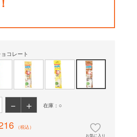
！
チョコレート
－
＋
在庫：○
216
（税込）
お気に入り