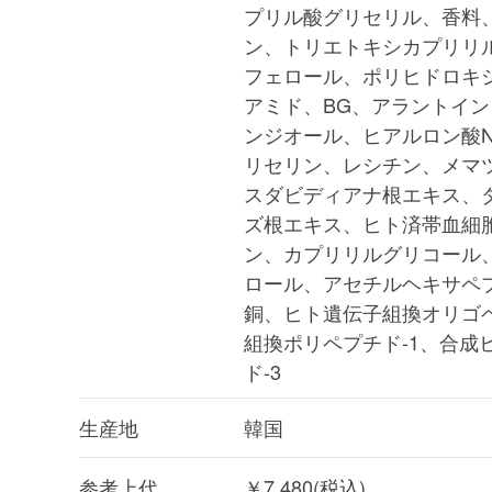
プリル酸グリセリル、香料
ン、トリエトキシカプリリ
フェロール、ポリヒドロキ
アミド、BG、アラントイン、
ンジオール、ヒアルロン酸
リセリン、レシチン、メマ
スダビディアナ根エキス、
ズ根エキス、ヒト済帯血細
ン、カプリリルグリコール
ロール、アセチルヘキサペプ
銅、ヒト遺伝子組換オリゴペ
組換ポリペプチド-1、合成
ド-3
生産地
韓国
参考上代
￥7,480(税込)