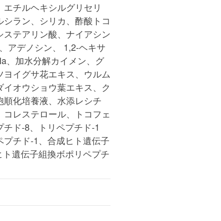
、エチルヘキシルグリセリ
ルシラン、シリカ、酢酸トコ
システアリン酸、ナイアシン
アデノシン、 1,2-ヘキサ
Na、加水分解カイメン、グ
ツヨイグサ花エキス、ウルム
ダイオウショウ葉エキス、ク
胞順化培養液、水添レシチ
、コレステロール、トコフェ
チド-8、トリペプチド-1
プチド-1、合成ヒト遺伝子
ヒト遺伝子組換ボポリペプチ