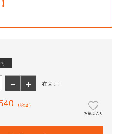
！
0ｇ
－
＋
在庫：○
540
（税込）
お気に入り