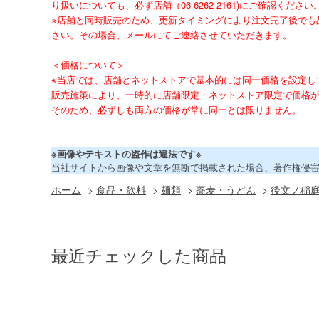
り扱いについても、必ず店舗（06-6262-2161)にご確認ください
※店舗と同時販売のため、更新タイミングにより注文完了後でも
さい。その場合、メールにてご連絡させていただきます。
＜価格について＞
※当店では、店舗とネットストアで基本的には同一価格を設定し
販売施策により、一時的に店舗限定・ネットストア限定で価格
そのため、必ずしも両方の価格が常に同一とは限りません。
※画像やテキストの盗作は違法です※
当社サイトから画像や文章を無断で掲載された場合、著作権侵
ホーム
>
食品・飲料
>
麺類
>
蕎麦・うどん
>
後文ノ稲庭
最近チェックした商品