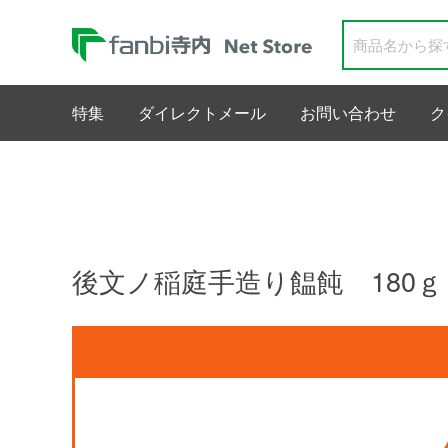
特集
ダイレクトメール
お問い合わせ
ク
後文ノ稲庭手造り饂飩 180ｇ