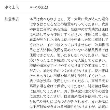
参考上代
￥429(税込)
注意事項
本品は食べられません。万一大量に飲み込んだ場合
は水を飲ませるなどの処置を行ってください。皮膚
や体質に異常がある場合、妊娠中の方乳幼児は医師
に相談してから使用してください。使用に際し肌に
異常が見られた場合は使用を中止し医師に相談して
ください。イオウは入っておりませんが、24時間風
呂など入浴料の使用を認めていない浴槽風呂釡では
使用できません。追いだきしないでください。塩が
溶けきったことを確認してから入浴してください。
浴槽や浴室がすべりやすくなりますので注意してく
ださい。油分や色がつく恐れがあります。使用後は
その日のうちに浴槽や風呂釡を洗浄してください。
残り湯は洗濯に使用しないでください。直射日光や
高温多湿を避けて保管してください。開封後は早め
に使用してください。お子様や認知症の方等の誤食
に注意してください。自然由来成分を使用している
ため色や香りにばらつきがみられます。また海塩に
は不溶解物が含まれる可能性がありますが、品質に