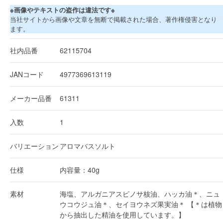
※画像やテキストの盗作は違法です※
当社サイトから画像や文章を無断で掲載された場合、著作権侵害となり
ます。
社内品番
62115704
JANコード
4977369613119
メーカー品番
61311
入数
1
バリエーション
アロマバスソルト
仕様
内容量：40g
素材
海塩、アルガニアスピノサ核油、ハッカ油＊、ニュ
ウコウジュ油＊、セイヨウネズ果実油＊ 【＊は植物
から抽出した精油を使用しています。】