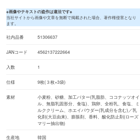
※画像やテキストの盗作は違法です※
当社サイトから画像や文章を無断で掲載された場合、著作権侵害となり
ます。
社内品番
51306637
JANコード
4562137222664
入数
1
仕様
9枚(３枚×3袋)
素材
小麦粉、砂糖、加工バター(乳脂肪、ココナッツオイ
ル、無脂乳固形分、食塩)、鶏卵、全粉乳、食塩、ミ
ルククリーム、ホエイパウダー(乳成分を含む)／乳
化剤(大豆由来)、膨脹剤、香料、酸化防止剤(ローズ
マリー抽出物)
生産地
韓国