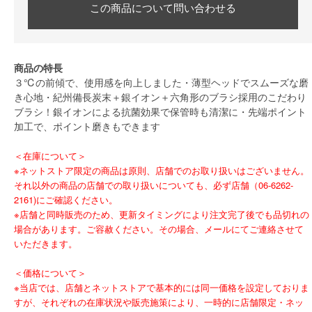
この商品について問い合わせる
商品の特長
３℃の前傾で、使用感を向上しました・薄型ヘッドでスムーズな磨
き心地・紀州備長炭末＋銀イオン＋六角形のブラシ採用のこだわり
ブラシ！銀イオンによる抗菌効果で保管時も清潔に・先端ポイント
加工で、ポイント磨きもできます
＜在庫について＞
※ネットストア限定の商品は原則、店舗でのお取り扱いはございません。
それ以外の商品の店舗での取り扱いについても、必ず店舗（06-6262-
2161)にご確認ください。
※店舗と同時販売のため、更新タイミングにより注文完了後でも品切れの
場合があります。ご容赦ください。その場合、メールにてご連絡させて
いただきます。
＜価格について＞
※当店では、店舗とネットストアで基本的には同一価格を設定しておりま
すが、それぞれの在庫状況や販売施策により、一時的に店舗限定・ネッ