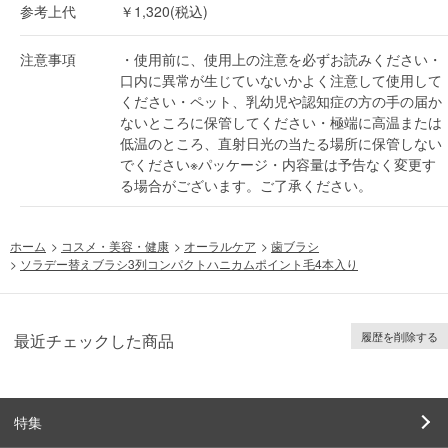
参考上代
￥1,320(税込)
注意事項
・使用前に、使用上の注意を必ずお読みください・
口内に異常が生じていないかよく注意して使用して
ください・ペット、乳幼児や認知症の方の手の届か
ないところに保管してください・極端に高温または
低温のところ、直射日光の当たる場所に保管しない
でください※パッケージ・内容量は予告なく変更す
る場合がございます。ご了承ください。
ホーム
>
コスメ・美容・健康
>
オーラルケア
>
歯ブラシ
>
ソラデー替えブラシ3列コンパクトハニカムポイント毛4本入り
履歴を削除する
最近チェックした商品
特集