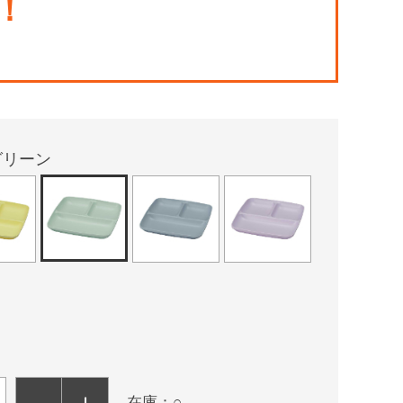
！
グリーン
－
＋
在庫：○