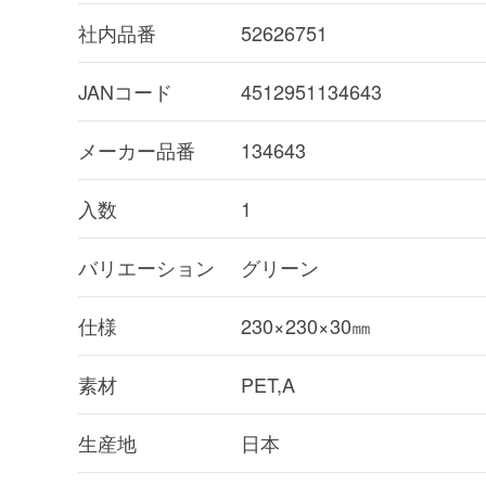
社内品番
52626751
JANコード
4512951134643
メーカー品番
134643
入数
1
バリエーション
グリーン
仕様
230×230×30㎜
素材
PET,A
生産地
日本