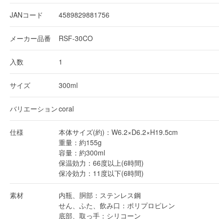
JANコード
4589829881756
メーカー品番
RSF-30CO
入数
1
サイズ
300ml
バリエーション
coral
仕様
本体サイズ(約)：W6.2×D6.2×H19.5cm
重量：約155g
容量：約300ml
保温効力：66度以上(6時間)
保冷効力：11度以下(6時間)
素材
内瓶、胴部：ステンレス鋼
せん、ふた、飲み口：ポリプロピレン
底部、取っ手：シリコーン