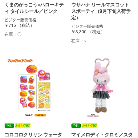
くまのがっこう×ハローキテ
ウサハナ リールマスコット
ィ タイルシール／ピンク
スポーティ（9月下旬入荷予
定）
ビジター販売価格
￥715
（税込）
ビジター販売価格
￥3,300
（税込）
在庫：
〇
在庫：
×
コロコロクリリン ウォータ
マイメロディ・クロミ／スタ