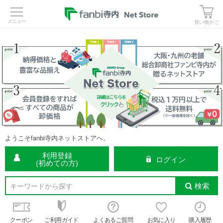
>
買い物かご
ようこそfanbi寺内ネットストアへ。
利用登録
ログイン
(初めての方)
検索
キーワードから探す
クーポン
ご利用ガイド
よくあるご質問
お気に入り
購入履歴