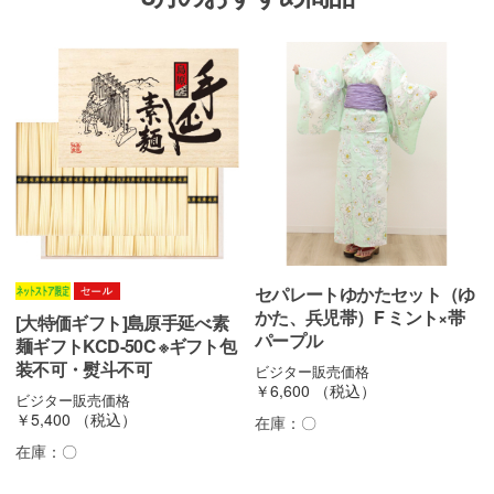
セパレートゆかたセット（ゆ
かた、兵児帯）F ミント×帯
[大特価ギフト]島原手延べ素
パープル
麺ギフトKCD-50C ※ギフト包
装不可・熨斗不可
ビジター販売価格
￥6,600
（税込）
ビジター販売価格
￥5,400
（税込）
在庫：
〇
在庫：
〇