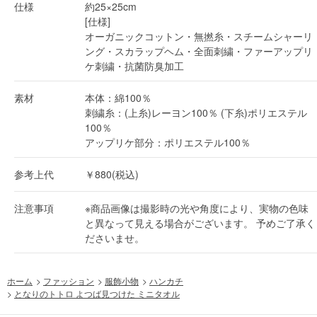
仕様
約25×25cm
[仕様]
オーガニックコットン・無撚糸・スチームシャーリ
ング・スカラップヘム・全面刺繍・ファーアップリ
ケ刺繍・抗菌防臭加工
素材
本体：綿100％
刺繍糸：(上糸)レーヨン100％ (下糸)ポリエステル
100％
アップリケ部分：ポリエステル100％
参考上代
￥880(税込)
注意事項
※商品画像は撮影時の光や角度により、実物の色味
と異なって見える場合がございます。 予めご了承く
ださいませ。
ホーム
>
ファッション
>
服飾小物
>
ハンカチ
>
となりのトトロ よつば見つけた ミニタオル