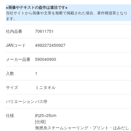
※画像やテキストの盗作は違法です※
当社サイトから画像や文章を無断で掲載された場合、著作権侵害となり
ます。
社内品番
70611751
JANコード
4992272450927
メーカー品番
590040900
入数
1
サイズ
ミニタオル
バリエーション
バス停
仕様
約25×25cm
[仕様]
無撚糸スチームシャーリング・プリント・はみだし